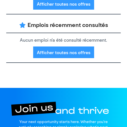
Afficher toutes nos offres
Emplois récemment consultés
Aucun emploi n'a été consulté récemment.
Afficher toutes nos offres
Join us
Your next opportunity starts here. Whether you're
and thrive