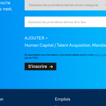
you're
s next.
AJOUTER
Human Capital / Talent Acquisition, Manda
En soumettant vos informations, vous reconnaissez avoir lu notre
politique d
part de TTEC.
S'inscrire
on
Emplois