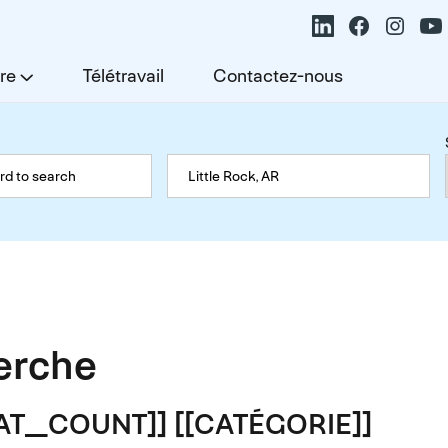
re
Télétravail
Contactez-nous
herche
TAT_COUNT]] [[CATÉGORIE]]