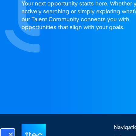
Join us
Your next opportunity starts here. Whether 
and thrive
actively searching or simply exploring what’
our Talent Community connects you with
opportunities that align with your goals.
Navigati