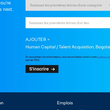
you're
s next.
AJOUTER
Human Capital / Talent Acquisition, Bogota
En soumettant vos informations, vous reconnaissez avoir lu notre
politique d
part de TTEC.
S'inscrire
on
Emplois