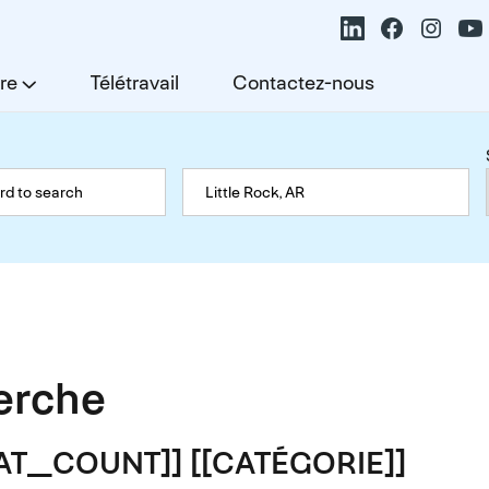
re
Télétravail
Contactez-nous
herche
TAT_COUNT]] [[CATÉGORIE]]