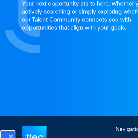
Join us
Your next opportunity starts here. Whether 
and thrive
actively searching or simply exploring what’
our Talent Community connects you with
opportunities that align with your goals.
Navigati