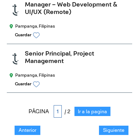
Manager – Web Development &
UI/UX (Remote)
Pampanga, Filipinas
Guardar
Senior Principal, Project
Management
Pampanga, Filipinas
Guardar
PÁGINA
/ 2
Ir a la pagina
Anterior
Siguiente