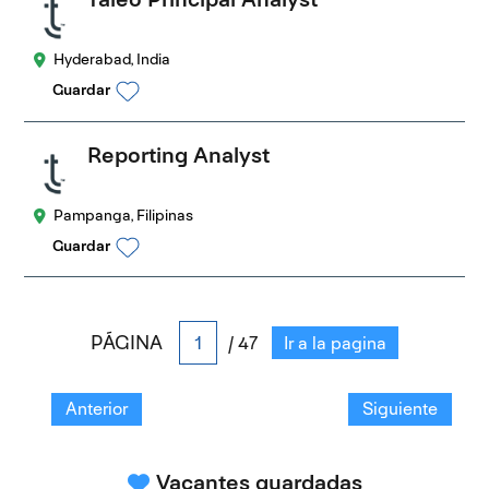
Hyderabad, India
Guardar
Reporting Analyst
Pampanga, Filipinas
Guardar
PÁGINA
/ 47
Ir a la pagina
Anterior
Siguiente
Vacantes guardadas