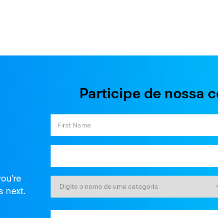
Participe de nossa 
you're
s next.