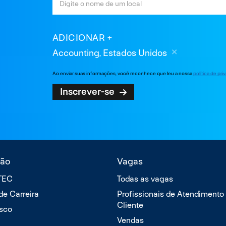
ADICIONAR
Accounting, Estados Unidos
Ao enviar suas informações, você reconhece que leu a nossa
política de pr
Inscrever-se
ão
Vagas
TTEC
Todas as vagas
 de Carreira
Profissionais de Atendimento
Cliente
sco
Vendas