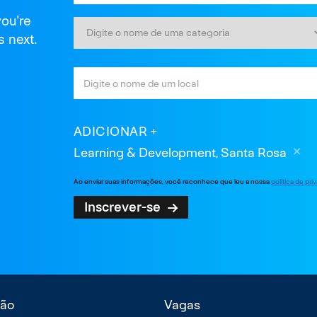
you're
s next.
ADICIONAR
Learning & Development, Santa Rosa
Ao enviar suas informações, você reconhece que leu a nossa
política de pr
Inscrever-se
ão
Vagas