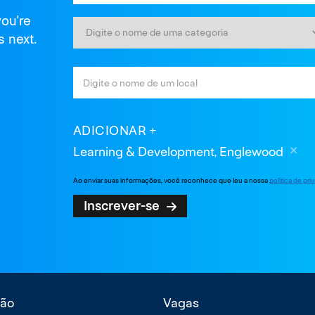
you're
s next.
ADICIONAR
Learning & Development, Englewood
Ao enviar suas informações, você reconhece que leu a nossa
política de pr
Inscrever-se
ão
Vagas