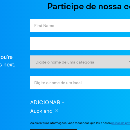
Participe de nossa 
you're
s next.
ADICIONAR
Auckland
Ao enviar suas informações, você reconhece que leu a nossa
política de pr