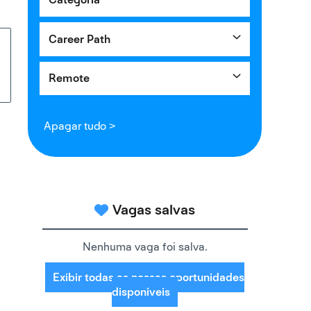
Career Path
Remote
Apagar tudo >
Vagas salvas
Nenhuma vaga foi salva.
Exibir todas as nossas oportunidades
disponíveis