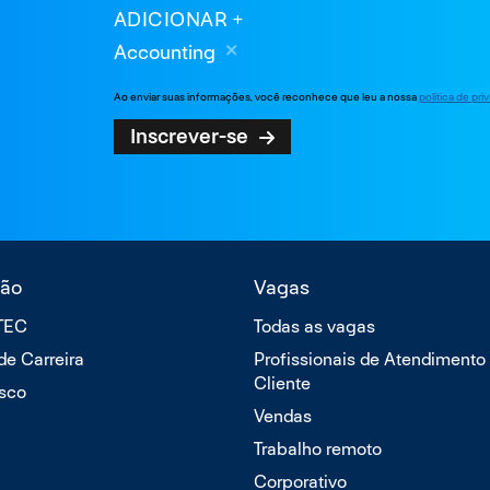
ADICIONAR
Accounting
Ao enviar suas informações, você reconhece que leu a nossa
política de pr
Inscrever-se
ão
Vagas
TTEC
Todas as vagas
 de Carreira
Profissionais de Atendimento
Cliente
sco
Vendas
Trabalho remoto
Corporativo