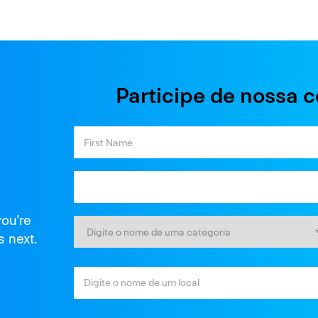
Participe de nossa 
you're
s next.