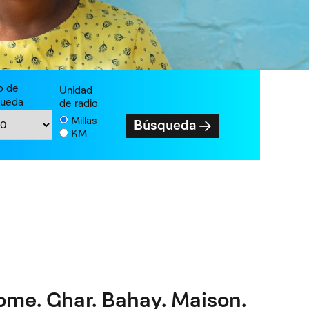
o de
Unidad
queda
de radio
Millas
Búsqueda
KM
ome. Ghar. Bahay. Maison.