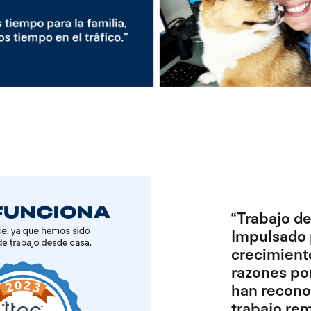
“Trabajo d
Impulsado p
crecimiento
razones por
han recono
trabajo rem