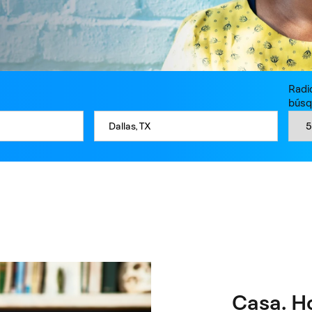
Radi
bús
Casa. H