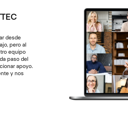
 TTEC
jar desde
jo, pero al
stro equipo
ada paso del
cionar apoyo.
ente y nos